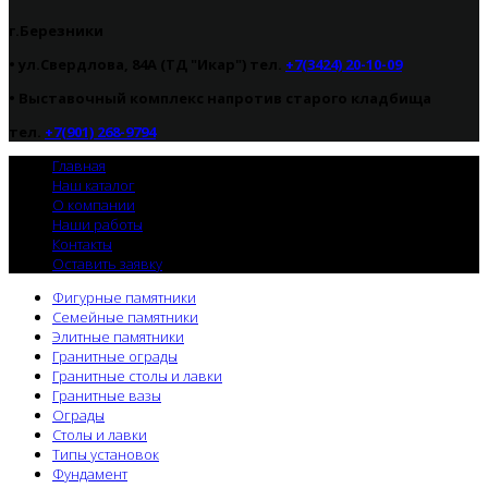
г.Березники
• ул.Свердлова, 84А (ТД "Икар") тел.
+7(3424) 20-10-09
•
Выставочный комплекс напротив старого кладбища
тел.
+7(901) 268-9794
Главная
Наш каталог
О компании
Наши работы
Контакты
Оставить заявку
Фигурные памятники
Семейные памятники
Элитные памятники
Гранитные ограды
Гранитные столы и лавки
Гранитные вазы
Ограды
Столы и лавки
Типы установок
Фундамент