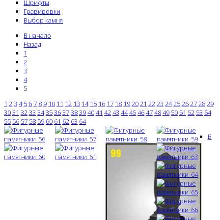
Шрифты
Гравировки
Выбор камня
В начало
Назад
1
2
3
4
5
1
2
3
4
5
6
7
8
9
10
11
12
13
14
15
16
17
18
19
20
21
22
23
24
25
26
27
28
29
30
31
32
33
34
35
36
37
38
39
40
41
42
43
44
45
46
47
48
49
50
51
52
53
54
55
56
57
58
59
60
61
62
63
64
В