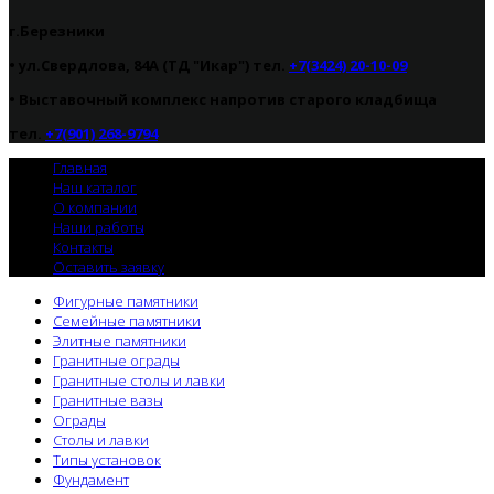
г.Березники
• ул.Свердлова, 84А (ТД "Икар") тел.
+7(3424) 20-10-09
•
Выставочный комплекс напротив старого кладбища
тел.
+7(901) 268-9794
Главная
Наш каталог
О компании
Наши работы
Контакты
Оставить заявку
Фигурные памятники
Семейные памятники
Элитные памятники
Гранитные ограды
Гранитные столы и лавки
Гранитные вазы
Ограды
Столы и лавки
Типы установок
Фундамент