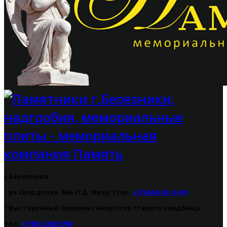
г.Березники
• ул.Свердлова, 84А (ТД "Икар") тел.
+7(3424) 20-10-09
•
Выставочный комплекс напротив старого кладбища
тел.
+7(901) 268-9794