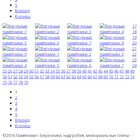
5
Вперёд
В конец
17
18
19
20
21
22
23
24
25
26
27
28
29
30
31
32
33
34
35
36
37
38
39
40
41
42
43
44
45
46
47
48
49
50
51
52
53
54
55
56
57
58
59
60
61
62
63
64
65
66
67
68
69
70
71
72
73
74
75
76
77
78
79
1
2
3
4
5
Вперёд
В конец
©2016 Памятники г.Березники, надгробия, мемориальные плиты -