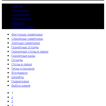
Главная
Наш каталог
О компании
Наши работы
Контакты
Оставить заявку
Фигурные памятники
Семейные памятники
Элитные памятники
Гранитные ограды
Гранитные столы и лавки
Гранитные вазы
Ограды
Столы и лавки
Типы установок
Фундамент
Шрифты
Гравировки
Выбор камня
1
2
3
4