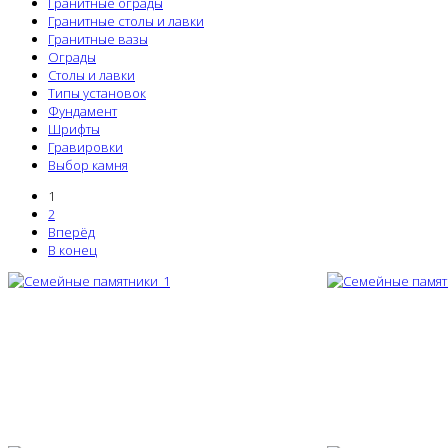
Гранитные ограды
Гранитные столы и лавки
Гранитные вазы
Ограды
Столы и лавки
Типы установок
Фундамент
Шрифты
Гравировки
Выбор камня
1
2
Вперёд
В конец