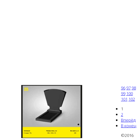
96
97
98
99
100
101
102
1
2
Вперёд
В конец
©2016