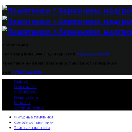
г.Березники
• ул.Свердлова, 84А (ТД "Икар") тел.
+7(3424) 20-10-09
•
Выставочный комплекс напротив старого кладбища
тел.
+7(901) 268-9794
Главная
Наш каталог
О компании
Наши работы
Контакты
Оставить заявку
Фигурные памятники
Семейные памятники
Элитные памятники