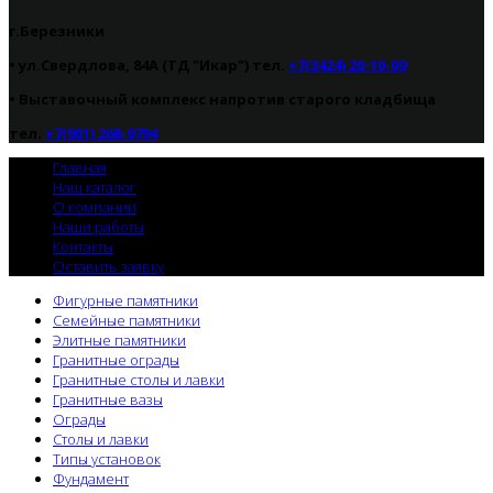
г.Березники
• ул.Свердлова, 84А (ТД "Икар") тел.
+7(3424) 20-10-09
•
Выставочный комплекс напротив старого кладбища
тел.
+7(901) 268-9794
Главная
Наш каталог
О компании
Наши работы
Контакты
Оставить заявку
Фигурные памятники
Семейные памятники
Элитные памятники
Гранитные ограды
Гранитные столы и лавки
Гранитные вазы
Ограды
Столы и лавки
Типы установок
Фундамент